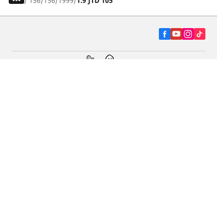
/
156
156
1999
1.9 JTD 105
Autó, SUV és furgon
Kereskedők
Segítség és támogatás