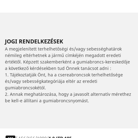
JOGI RENDELKEZÉSEK
A megjelenített terhelhetőségi és/vagy sebességhatárok
némileg eltérhetnek a jármű címkéjén megadott eredeti
értéktől. Képzett szakemberként a gumiabroncs-kereskedője
a következő kérdésekben tud Önnek tanácsot adni :
1. Tájékoztatják Önt, ha a csereabroncsok terhelhetősége
és/vagy sebességkategóriája eltér az eredeti
gumiabroncsokétól.
2. Annak meghatározása, hogy a javasolt alternatív mérethez
be kell-e állítani a gumiabroncsnyomást.