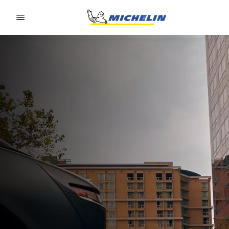
Go to page content
Go to page navigation