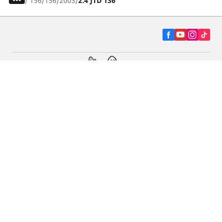
/
156
156
2003
2.4 JTD 136
Autó, SUV és furgon
Kereskedők
Segítség és támogatás