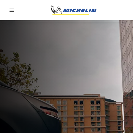
Go to page content
Go to page navigation