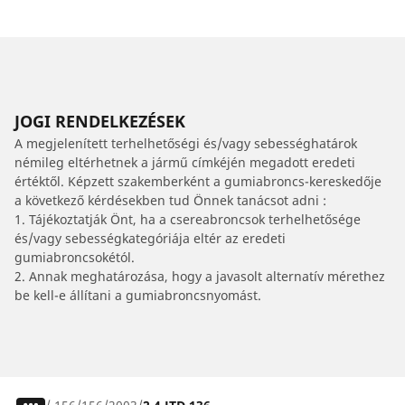
JOGI RENDELKEZÉSEK
A megjelenített terhelhetőségi és/vagy sebességhatárok
némileg eltérhetnek a jármű címkéjén megadott eredeti
értéktől. Képzett szakemberként a gumiabroncs-kereskedője
a következő kérdésekben tud Önnek tanácsot adni :
1. Tájékoztatják Önt, ha a csereabroncsok terhelhetősége
és/vagy sebességkategóriája eltér az eredeti
gumiabroncsokétól.
2. Annak meghatározása, hogy a javasolt alternatív mérethez
be kell-e állítani a gumiabroncsnyomást.