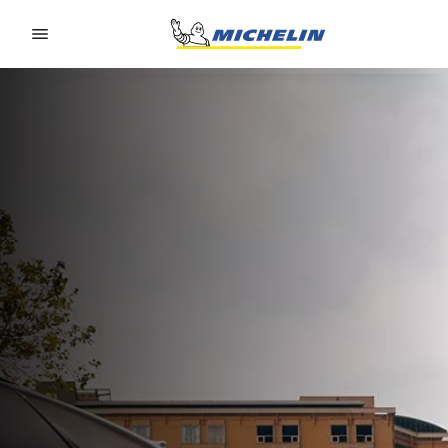
Go to page content
Go to page navigation