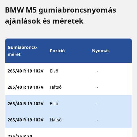
BMW M5 gumiabroncsnyomás
ajánlások és méretek
Gumiabroncs-
Pozíció
Nyomás
méret
265/40 R 19 102V
Első
-
285/40 R 19 107V
Hátsó
-
265/40 R 19 102V
Első
-
265/40 R 19 102V
Hátsó
-
275/35 R 20