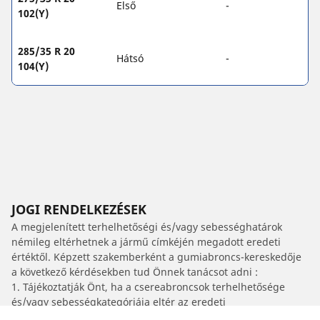
Első
-
102(Y)
285/35 R 20
Hátsó
-
104(Y)
JOGI RENDELKEZÉSEK
A megjelenített terhelhetőségi és/vagy sebességhatárok
némileg eltérhetnek a jármű címkéjén megadott eredeti
értéktől. Képzett szakemberként a gumiabroncs-kereskedője
a következő kérdésekben tud Önnek tanácsot adni :
1. Tájékoztatják Önt, ha a csereabroncsok terhelhetősége
és/vagy sebességkategóriája eltér az eredeti
gumiabroncsokétól.