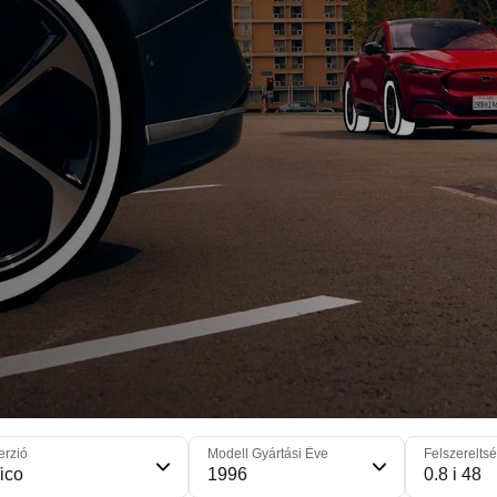
erzió
Modell Gyártási Éve
Felszereltsé
ico
1996
0.8 i 48