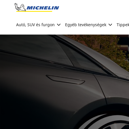
Go to page content
Go to page navigation
Autó, SUV és furgon
Egyéb tevékenységek
Tippek