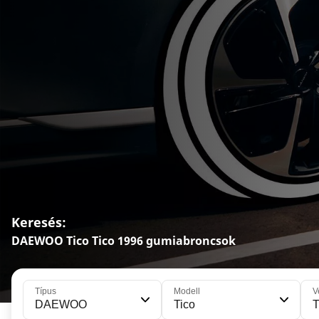
Keresés:
DAEWOO Tico Tico 1996 gumiabroncsok
Típus
Modell
V
DAEWOO
Tico
T