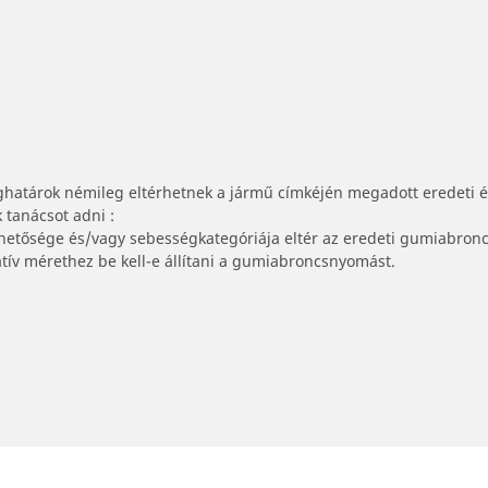
ghatárok némileg eltérhetnek a jármű címkéjén megadott eredeti 
tanácsot adni :
lhetősége és/vagy sebességkategóriája eltér az eredeti gumiabronc
tív mérethez be kell-e állítani a gumiabroncsnyomást.