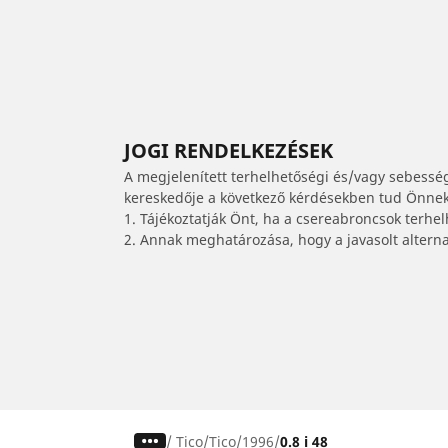
JOGI RENDELKEZÉSEK
A megjelenített terhelhetőségi és/vagy sebessé
kereskedője a következő kérdésekben tud Önnek 
1. Tájékoztatják Önt, ha a csereabroncsok terhe
2. Annak meghatározása, hogy a javasolt alterna
/
Tico
Tico
1996
0.8 i 48