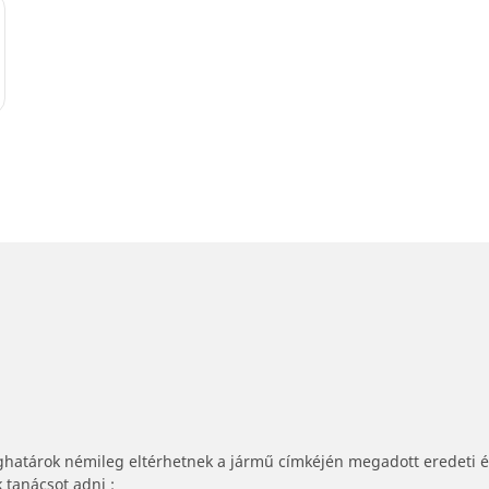
ghatárok némileg eltérhetnek a jármű címkéjén megadott eredeti 
tanácsot adni :