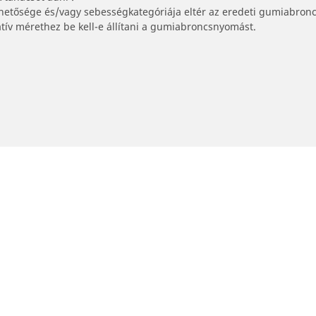
lhetősége és/vagy sebességkategóriája eltér az eredeti gumiabronc
tív mérethez be kell-e állítani a gumiabroncsnyomást.
Kereskedők
Márkakereskedő keresése
Az Ön konfigurációja