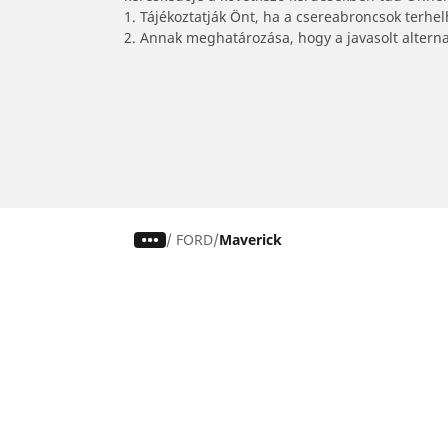
1. Tájékoztatják Önt, ha a csereabroncsok terhe
2. Annak meghatározása, hogy a javasolt alterna
/
FORD
Maverick
Autó, SUV és furgon
Keresse meg a legjobb MICHELIN
gumiabroncsot
Böngészés vezetési élmény alapján