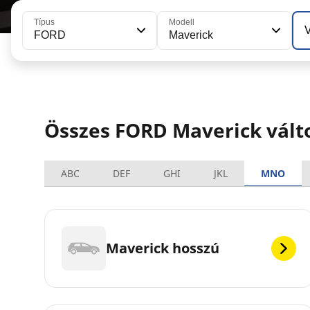
Típus
Modell
V
FORD
Maverick
Összes FORD Maverick vált
ABC
DEF
GHI
JKL
MNO
Maverick hosszú