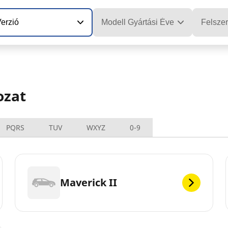
erzió
Modell Gyártási Éve
Felszer
ozat
PQRS
TUV
WXYZ
0-9
Maverick II