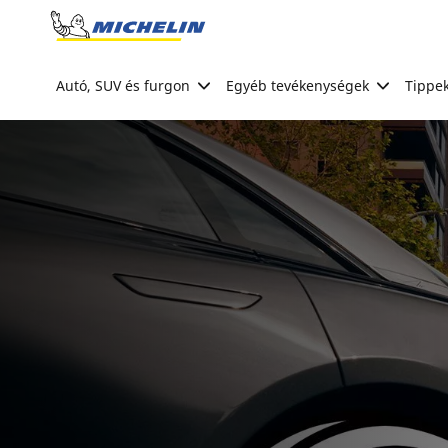
Go to page content
Go to page navigation
Autó, SUV és furgon
Egyéb tevékenységek
Tippek