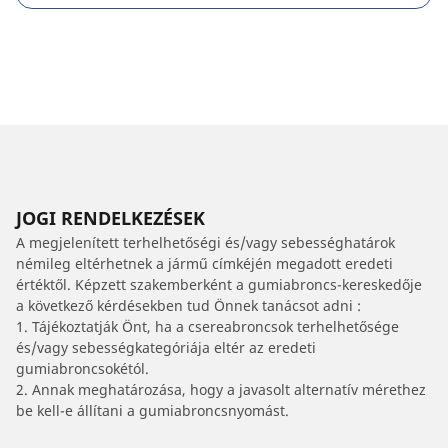
JOGI RENDELKEZÉSEK
A megjelenített terhelhetőségi és/vagy sebességhatárok
némileg eltérhetnek a jármű címkéjén megadott eredeti
értéktől. Képzett szakemberként a gumiabroncs-kereskedője
a következő kérdésekben tud Önnek tanácsot adni :
1. Tájékoztatják Önt, ha a csereabroncsok terhelhetősége
és/vagy sebességkategóriája eltér az eredeti
gumiabroncsokétól.
2. Annak meghatározása, hogy a javasolt alternatív mérethez
be kell-e állítani a gumiabroncsnyomást.