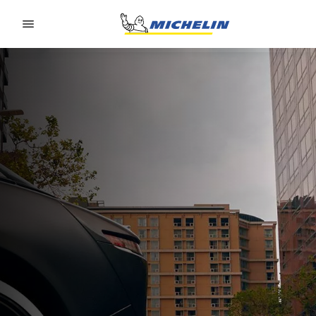
Go to page content
Go to page navigation