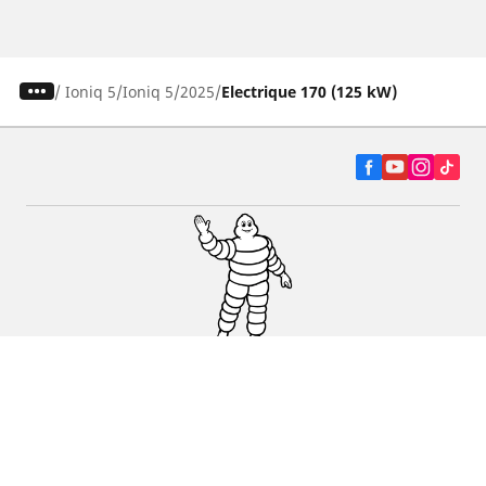
/
Ioniq 5
Ioniq 5
2025
Electrique 170 (125 kW)
Autó, SUV és furgon
Kereskedők