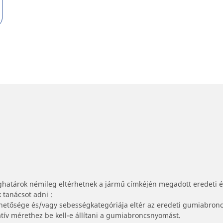
ghatárok némileg eltérhetnek a jármű címkéjén megadott eredeti 
tanácsot adni :
lhetősége és/vagy sebességkategóriája eltér az eredeti gumiabronc
tív mérethez be kell-e állítani a gumiabroncsnyomást.