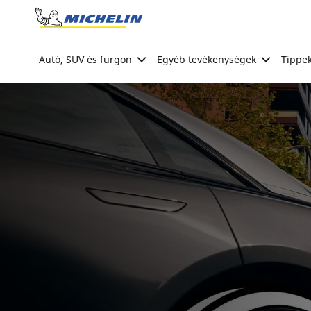
Go to page content
Go to page navigation
Autó, SUV és furgon
Egyéb tevékenységek
Tippek