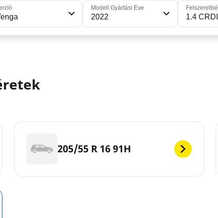
erzió
Modell Gyártási Éve
Felszereltsé
Venga
2022
1.4 CRDI
éretek
205/55 R 16 91H