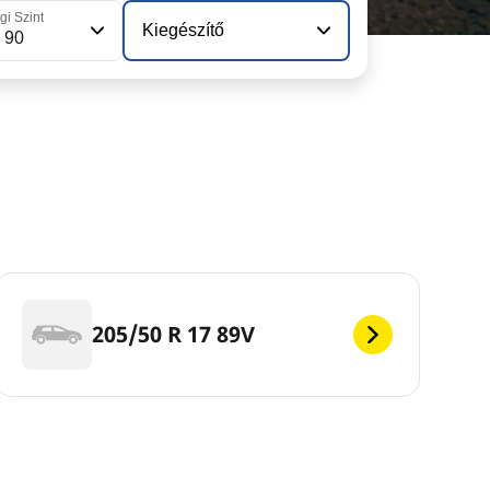
gi Szint
Kiegészítő
 90
205/50 R 17 89V