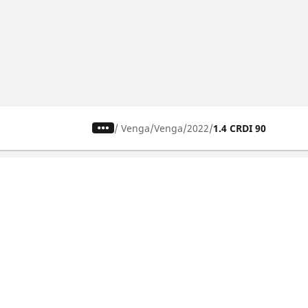
/
Venga
Venga
2022
1.4 CRDI 90
Autó, SUV és furgon
Keresse meg a legjobb MICHELIN
gumiabroncsot
Böngészés vezetési élmény alapján
Böngészés évszak alapján
Böngészés autómárkák alapján