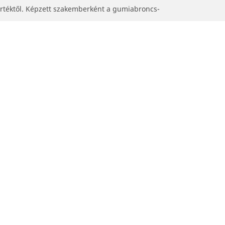
értéktől. Képzett szakemberként a gumiabroncs-
sokétól.
Segítség és támogatás
rművének ?
Tippek és tanácsok