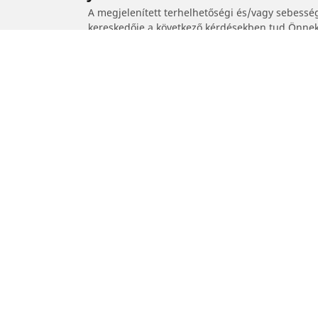
A megjelenített terhelhetőségi és/vagy sebessé
kereskedője a következő kérdésekben tud Önnek 
1. Tájékoztatják Önt, ha a csereabroncsok terhe
2. Annak meghatározása, hogy a javasolt alterna
/
Car brands
MERCEDES-AMG
Autó, SUV és furgon
Keresse meg a legjobb MICHELIN