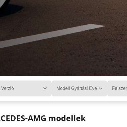
Verzió
Modell Gyártási Éve
Felszer
ERCEDES-AMG modellek