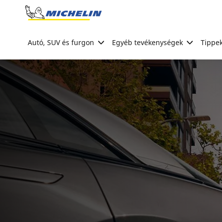
Go to page content
Go to page navigation
Autó, SUV és furgon
Egyéb tevékenységek
Tippek