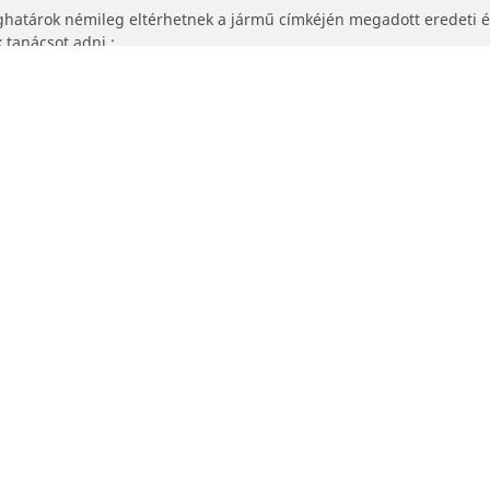
ghatárok némileg eltérhetnek a jármű címkéjén megadott eredeti 
tanácsot adni :
lhetősége és/vagy sebességkategóriája eltér az eredeti gumiabronc
tív mérethez be kell-e állítani a gumiabroncsnyomást.
Az Ön konfigurációja
Kereskedők
Mi az Ön já
Márkakereskedő keresése