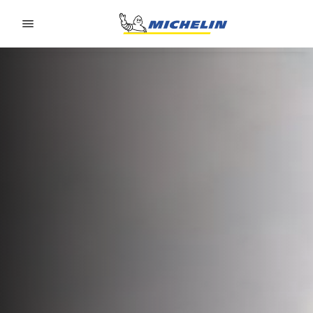
Go to page content
Go to page navigation