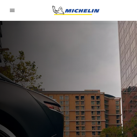
Go to page content
Go to page navigation