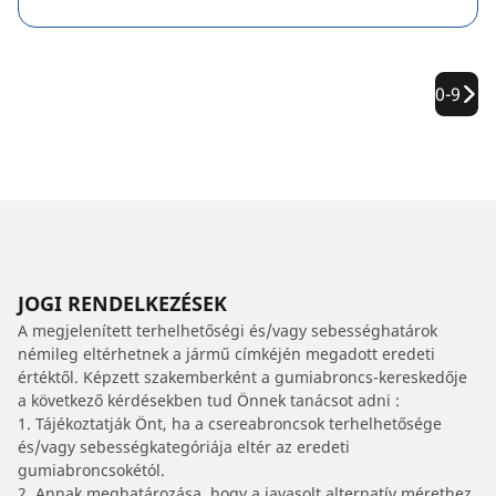
0-9
JOGI RENDELKEZÉSEK
A megjelenített terhelhetőségi és/vagy sebességhatárok
némileg eltérhetnek a jármű címkéjén megadott eredeti
értéktől. Képzett szakemberként a gumiabroncs-kereskedője
a következő kérdésekben tud Önnek tanácsot adni :
1. Tájékoztatják Önt, ha a csereabroncsok terhelhetősége
és/vagy sebességkategóriája eltér az eredeti
gumiabroncsokétól.
2. Annak meghatározása, hogy a javasolt alternatív mérethez