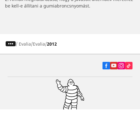
be kell-e állítani a gumiabroncsnyomást.
/
Evalia
Evalia
2012
Autó, SUV és furgon