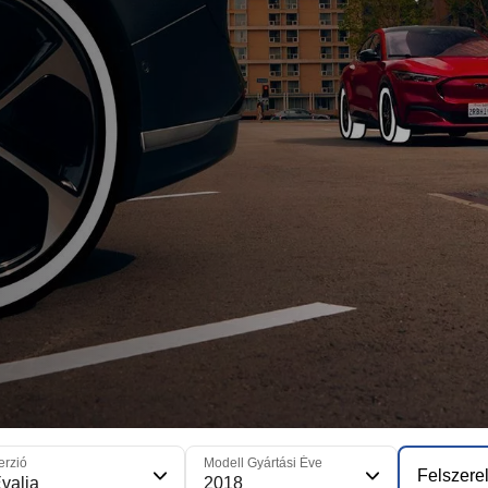
erzió
Modell Gyártási Éve
Felszerel
valia
2018