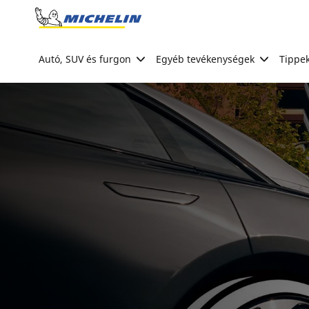
Go to page content
Go to page navigation
Autó, SUV és furgon
Egyéb tevékenységek
Tippek