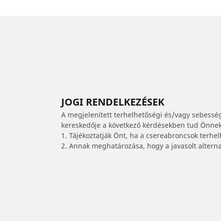
JOGI RENDELKEZÉSEK
A megjelenített terhelhetőségi és/vagy sebessé
kereskedője a következő kérdésekben tud Önnek 
1. Tájékoztatják Önt, ha a csereabroncsok terhe
2. Annak meghatározása, hogy a javasolt alterna