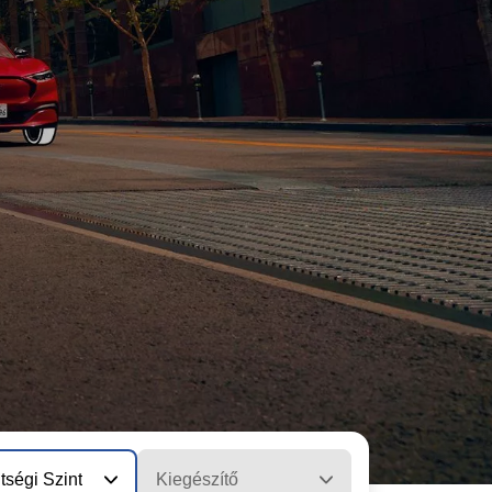
tségi Szint
Kiegészítő