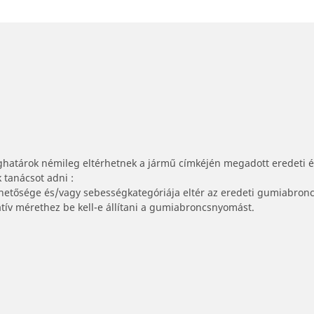
ghatárok némileg eltérhetnek a jármű címkéjén megadott eredeti 
tanácsot adni :
lhetősége és/vagy sebességkategóriája eltér az eredeti gumiabronc
tív mérethez be kell-e állítani a gumiabroncsnyomást.