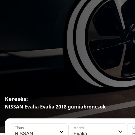
Keresés:
NISSAN Evalia Evalia 2018 gumiabroncsok
Típus
Modell
V
NISSAN
Evalia
E