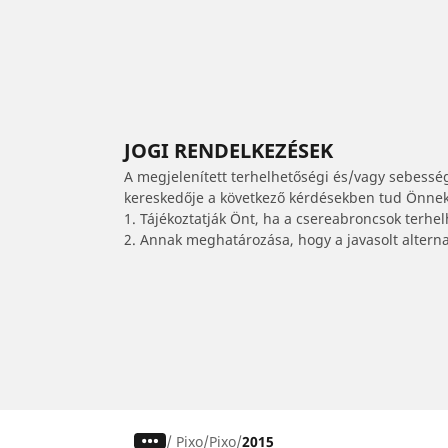
JOGI RENDELKEZÉSEK
A megjelenített terhelhetőségi és/vagy sebessé
kereskedője a következő kérdésekben tud Önnek 
1. Tájékoztatják Önt, ha a csereabroncsok terhe
2. Annak meghatározása, hogy a javasolt alterna
/
Pixo
Pixo
2015