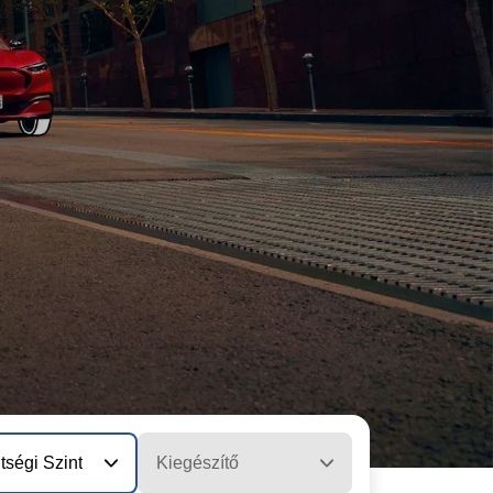
tségi Szint
Kiegészítő