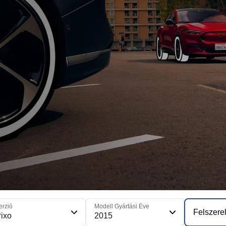
erzió
Modell Gyártási Éve
Felszerel
ixo
2015