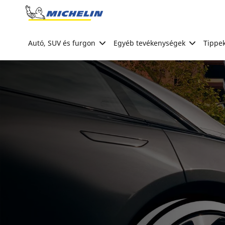
Go to page content
Go to page navigation
Autó, SUV és furgon
Egyéb tevékenységek
Tippek