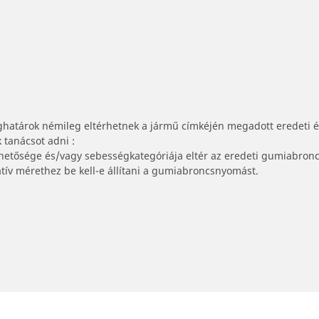
ghatárok némileg eltérhetnek a jármű címkéjén megadott eredeti 
tanácsot adni :
lhetősége és/vagy sebességkategóriája eltér az eredeti gumiabronc
tív mérethez be kell-e állítani a gumiabroncsnyomást.