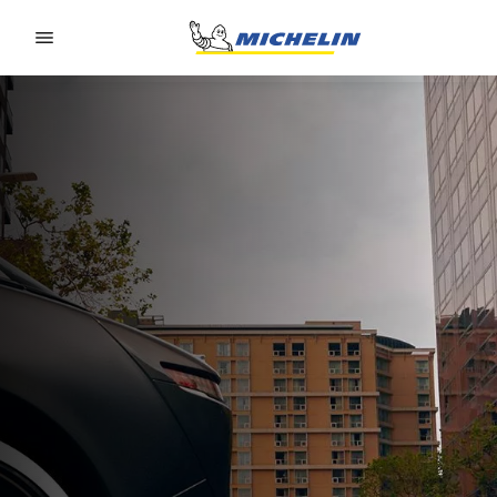
Go to page content
Go to page navigation