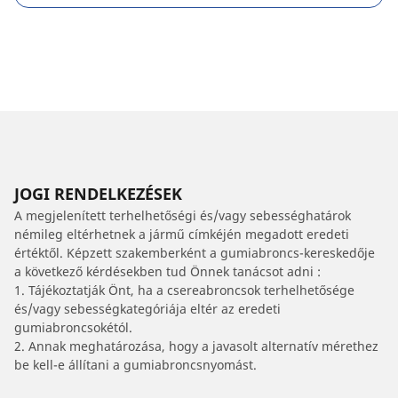
JOGI RENDELKEZÉSEK
A megjelenített terhelhetőségi és/vagy sebességhatárok
némileg eltérhetnek a jármű címkéjén megadott eredeti
értéktől. Képzett szakemberként a gumiabroncs-kereskedője
a következő kérdésekben tud Önnek tanácsot adni :
1. Tájékoztatják Önt, ha a csereabroncsok terhelhetősége
és/vagy sebességkategóriája eltér az eredeti
gumiabroncsokétól.
2. Annak meghatározása, hogy a javasolt alternatív mérethez
be kell-e állítani a gumiabroncsnyomást.