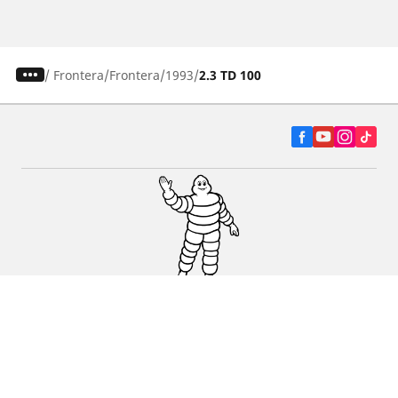
/
Frontera
Frontera
1993
2.3 TD 100
Autó, SUV és furgon
Kereskedők