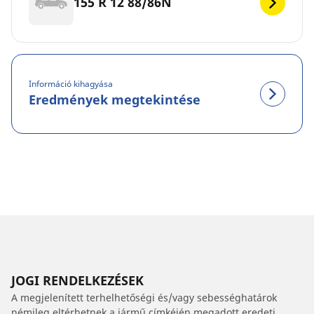
155 R 12 88/86N
Információ kihagyása
Eredmények megtekintése
JOGI RENDELKEZÉSEK
A megjelenített terhelhetőségi és/vagy sebességhatárok
némileg eltérhetnek a jármű címkéjén megadott eredeti