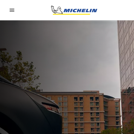
Go to page content
Go to page navigation