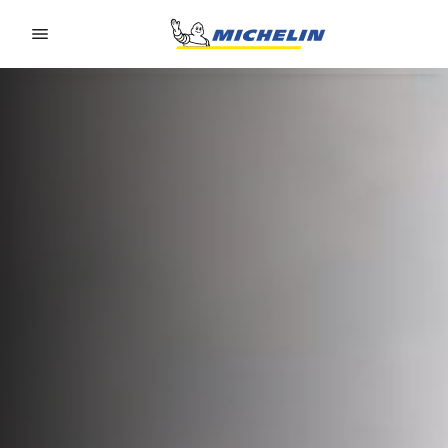
Go to page content
Go to page navigation