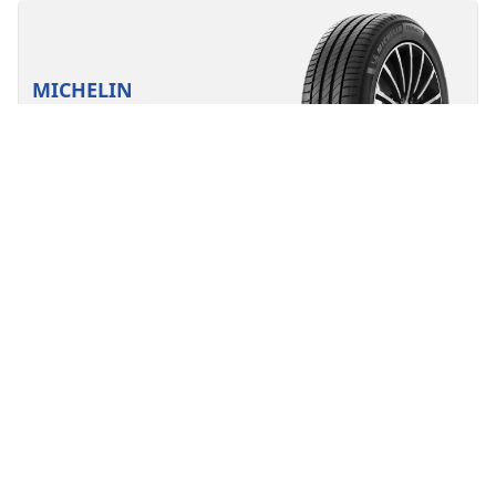
MICHELIN
Primacy 4
4.7/5
(3152)
Nyári abroncsok
Magabiztosság minden nap
Biztonság hosszú távra tervezve.
Első
Hátsó
225/45R17 94Y XL *
A
A
68 dB
A járművére felszerelhet nem OEM jelölésű
gumiabroncsokat, de mind a 4 gumiabroncsot
egyszerre kell cserélni
Ez a cikk nem felel meg pontosan a keresésének