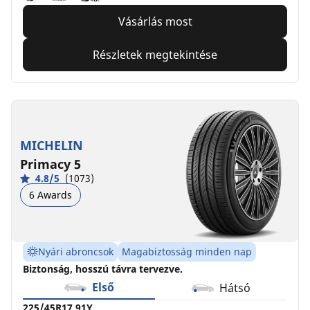
Vásárlás most
Részletek megtekintése
MICHELIN
Primacy 5
4.8/5
(1073)
6 Awards
Nyári abroncsok
Magabiztosság minden nap
Biztonság, hosszú távra tervezve.
Első
Hátsó
225/45R17 91Y