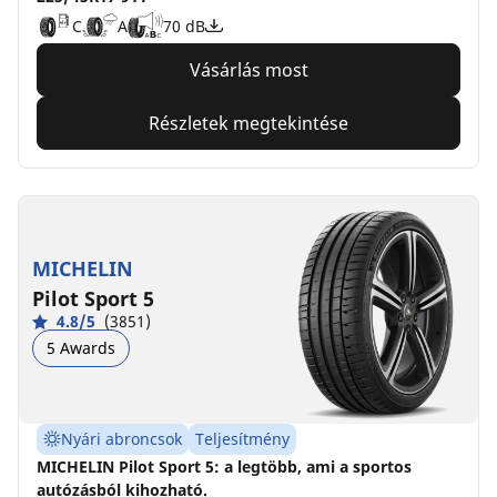
C
A
70 dB
Vásárlás most
Részletek megtekintése
MICHELIN
Pilot Sport 5
4.8/5
(3851)
5 Awards
Nyári abroncsok
Teljesítmény
MICHELIN Pilot Sport 5: a legtöbb, ami a sportos
autózásból kihozható.