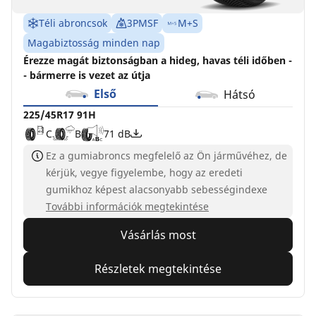
Téli abroncsok
3PMSF
M+S
Magabiztosság minden nap
Érezze magát biztonságban a hideg, havas téli időben -
- bármerre is vezet az útja
Első
Hátsó
225/45R17 91H
C
B
71 dB
Ez a gumiabroncs megfelelő az Ön járművéhez, de
kérjük, vegye figyelembe, hogy az eredeti
gumikhoz képest alacsonyabb sebességindexe
További információk megtekintése
Vásárlás most
Részletek megtekintése