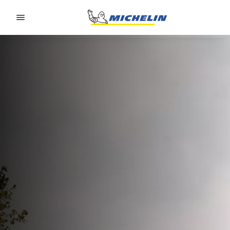
Go to page content
Go to page navigation