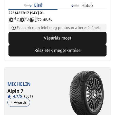
Első
Hátsó
225/45ZR17 (94Y) XL
C
A
72 dB
Ez a cikk nem felel meg pontosan a keresésének
Vásárlás most
Részletek megtekintése
MICHELIN
Alpin 7
4.7/5
(501)
4 Awards