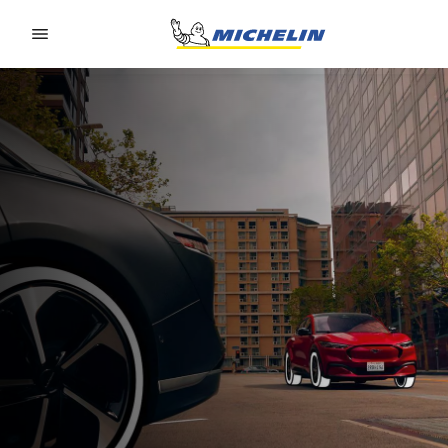
Go to page content
Go to page navigation