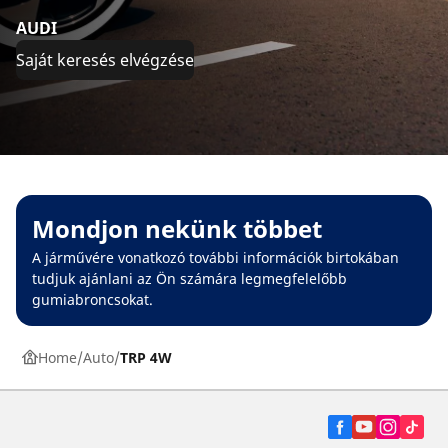
AUDI
Saját keresés elvégzése
Mondjon nekünk többet
A járművére vonatkozó további információk birtokában
tudjuk ajánlani az Ön számára legmegfelelőbb
gumiabroncsokat.
Home
Auto
TRP 4W