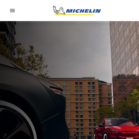
Go to page content
Go to page navigation