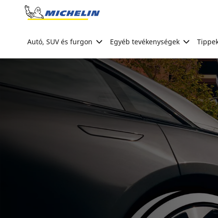
Go to page content
Go to page navigation
Autó, SUV és furgon
Egyéb tevékenységek
Tippek