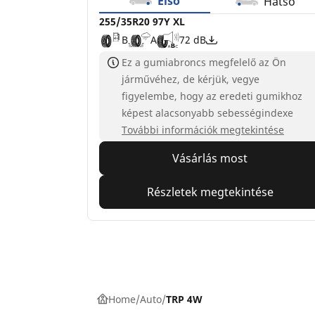
Első
Hátsó
255/35R20 97Y XL
B
A
72 dB
Ez a gumiabroncs megfelelő az Ön
járművéhez, de kérjük, vegye
figyelembe, hogy az eredeti gumikhoz
képest alacsonyabb sebességindexe
További információk megtekintése
Vásárlás most
Részletek megtekintése
Home
Auto
TRP 4W