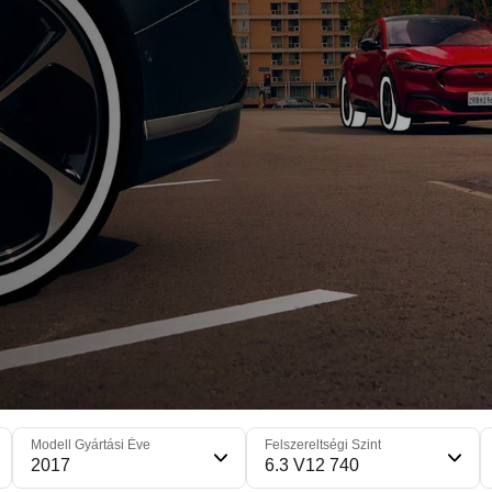
Modell Gyártási Éve
Felszereltségi Szint
2017
6.3 V12 740