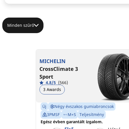
Minden szűrő
315/35R20 110Y XL
B
A
72 dB
MICHELIN
CrossClimate 3
Sport
4.8/5
(566)
3 Awards
Új
Négy évszakos gumiabroncsok
3PMSF
M+S
Teljesítmény
Egész évben garantált izgalom.