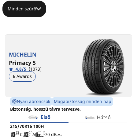
Minden szűrő
215/70R16
100H
C
A
70 dB
MICHELIN
Primacy 5
4.8/5
(1073)
6 Awards
Nyári abroncsok
Magabiztosság minden nap
Biztonság, hosszú távra tervezve.
Első
Hátsó
215/70R16 100H
C
A
70 dB