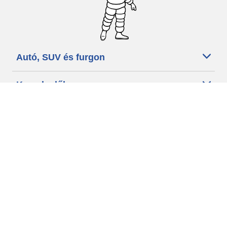
Autó, SUV és furgon
Kereskedők
Segítség és támogatás
Használati feltételek
Adatvédelmi szabályzat
Minősített szakszerviz
michelin.com
Hozzáférhetőségi nyilatkozat
Hozzáférhetőségi-nyilatkozat