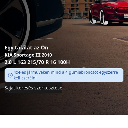
Egy találat az Ön
KIA Sportage III 2010
2.0 L 163 215/70 R 16 100H
4x4-es járműveken mind a 4 gumiabroncsot egyszerre
kell cserélni
Saját keresés szerkesztése