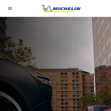
Go to page content
Go to page navigation