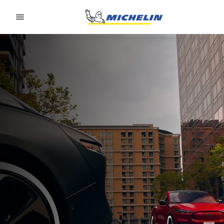
Go to page content
Go to page navigation