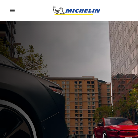
Go to page content
Go to page navigation