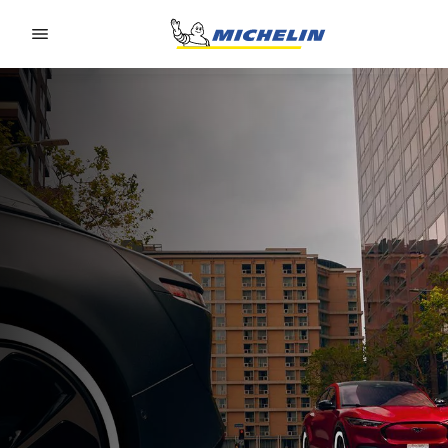
Go to page content
Go to page navigation