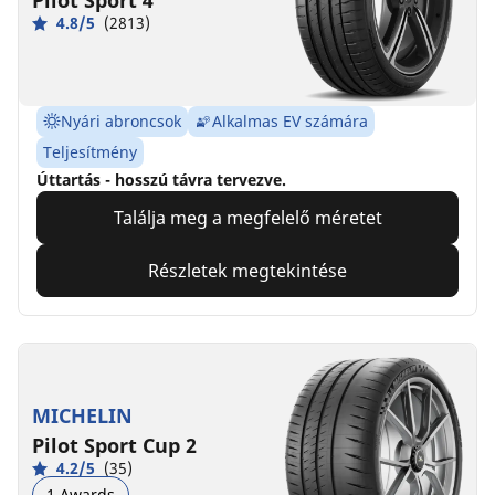
4.8/5
(2813)
Nyári abroncsok
Alkalmas EV számára
Teljesítmény
Úttartás - hosszú távra tervezve.
Találja meg a megfelelő méretet
Részletek megtekintése
MICHELIN
Pilot Sport Cup 2
4.2/5
(35)
1 Awards