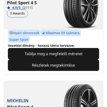
Pilot Sport 4 S
4.9/5
(2111)
3 Awards
Nyári abroncsok
Alkalmas EV számára
Super Sport
Vezetési élmény - hosszú távra tervezve.
Találja meg a megfelelő méretet
Részletek megtekintése
MICHELIN
Pilot Sport 4