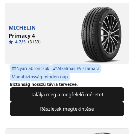
MICHELIN
Primacy 4
4.7/5
(3153)
Nyári abroncsok
Alkalmas EV számára
Magabiztosság minden nap
Biztonság hosszú távra tervezve.
Találja meg a megfelelő méretet
Részletek megtekintése