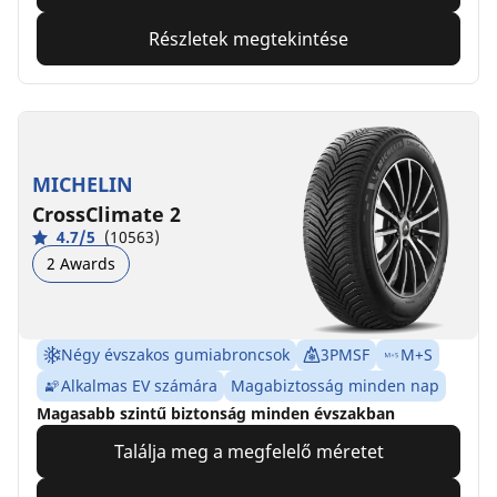
Részletek megtekintése
MICHELIN
CrossClimate 2
4.7/5
(10563)
2 Awards
Négy évszakos gumiabroncsok
3PMSF
M+S
Alkalmas EV számára
Magabiztosság minden nap
Magasabb szintű biztonság minden évszakban
Találja meg a megfelelő méretet