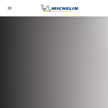
Go to page content
Go to page navigation