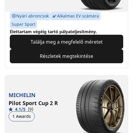
Nyári abroncsok
Alkalmas EV számára
Super Sport
Élettartam végéig tartó pályateljesítmény.
Találja meg a megfelelő méretet
Részletek megtekintése
MICHELIN
Pilot Sport Cup 2 R
4.1/5
(9)
1 Awards