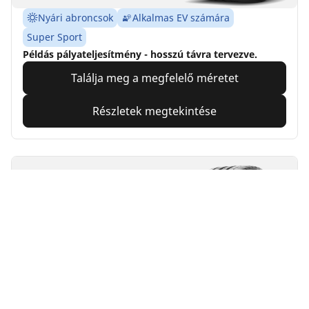
Nyári abroncsok
Alkalmas EV számára
Super Sport
Példás pályateljesítmény - hosszú távra tervezve.
Találja meg a megfelelő méretet
Részletek megtekintése
MICHELIN
Pilot Super Sport
4.8/5
(157)
Nyári abroncsok
Alkalmas EV számára