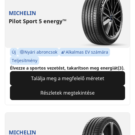
MICHELIN
Pilot Sport 5 energy™
Új
Nyári abroncsok
Alkalmas EV számára
Teljesítmény
Élvezze a sportos vezetést, takarítson meg energiát(3).
Találja meg a megfelelő méretet
Részletek megtekintése
MICHELIN