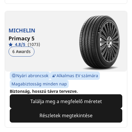
MICHELIN
Primacy 5
4.8/5
(1073)
6 Awards
Nyári abroncsok
Alkalmas EV számára
Magabiztosság minden nap
Biztonság, hosszú távra tervezve.
Találja meg a megfelelő méretet
Részletek megtekintése