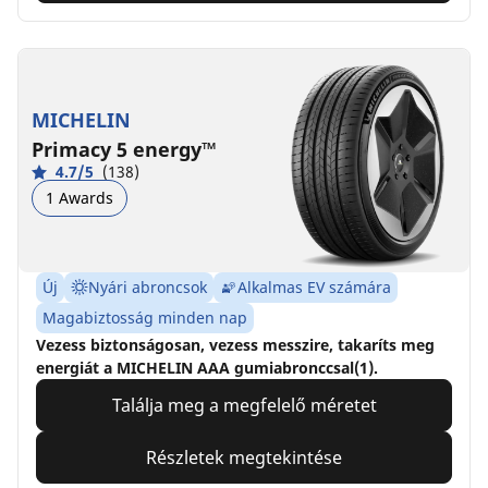
MICHELIN
Primacy 5 energy™
4.7/5
(138)
1 Awards
Új
Nyári abroncsok
Alkalmas EV számára
Magabiztosság minden nap
Vezess biztonságosan, vezess messzire, takaríts meg
energiát a MICHELIN AAA gumiabronccsal(1).
Találja meg a megfelelő méretet
Részletek megtekintése