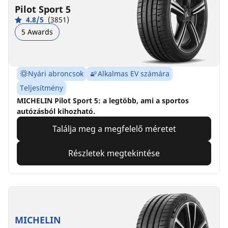
Pilot Sport 5
4.8/5
(3851)
5 Awards
Nyári abroncsok
Alkalmas EV számára
Teljesítmény
MICHELIN Pilot Sport 5: a legtöbb, ami a sportos
autózásból kihozható.
Találja meg a megfelelő méretet
Részletek megtekintése
MICHELIN