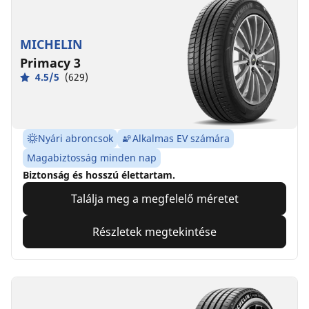
MICHELIN
Primacy 3
4.5/5
(629)
Nyári abroncsok
Alkalmas EV számára
Magabiztosság minden nap
Biztonság és hosszú élettartam.
Találja meg a megfelelő méretet
Részletek megtekintése