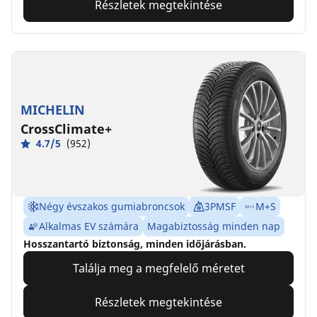
Részletek megtekintése
MICHELIN
CrossClimate+
4.7/5
(952)
Négy évszakos gumiabroncsok
3PMSF
M+S
Alkalmas EV számára
Magabiztosság minden nap
Hosszantartó biztonság, minden időjárásban.
Találja meg a megfelelő méretet
Részletek megtekintése