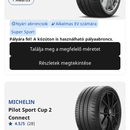
Nyári abroncsok
Alkalmas EV számára
Super Sport
Pályára fel! A közúton is használható pályaabroncs.
Találja meg a megfelelő méretet
Részletek megtekintése
MICHELIN
Pilot Sport Cup 2
Connect
4.5/5
(28)