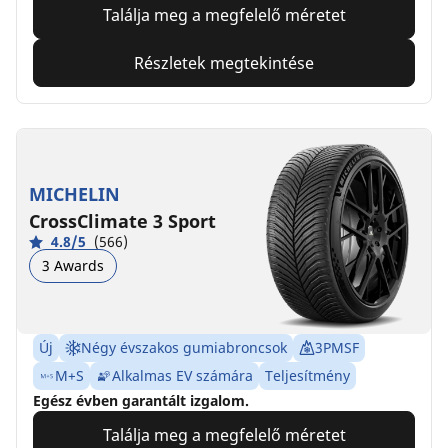
Találja meg a megfelelő méretet
Részletek megtekintése
MICHELIN
CrossClimate 3 Sport
4.8/5
(566)
3 Awards
Új
Négy évszakos gumiabroncsok
3PMSF
M+S
Alkalmas EV számára
Teljesítmény
Egész évben garantált izgalom.
Találja meg a megfelelő méretet