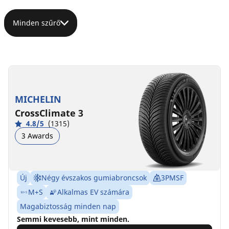
Minden szűrő
MICHELIN
CrossClimate 3
4.8/5
(1315)
3 Awards
Új
Négy évszakos gumiabroncsok
3PMSF
M+S
Alkalmas EV számára
Magabiztosság minden nap
Semmi kevesebb, mint minden.