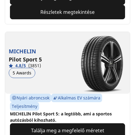
Részletek megtekintése
MICHELIN
Pilot Sport 5
4.8/5
(3851)
5 Awards
Nyári abroncsok
Alkalmas EV számára
Teljesítmény
MICHELIN Pilot Sport 5: a legtöbb, ami a sportos
autózásból kihozható.
Találja meg a megfelelő méretet