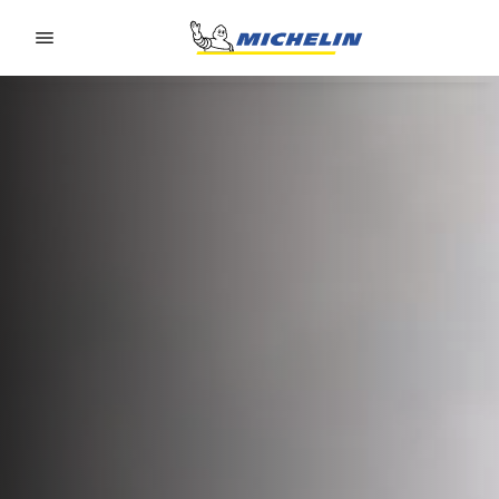
Go to page content
Go to page navigation