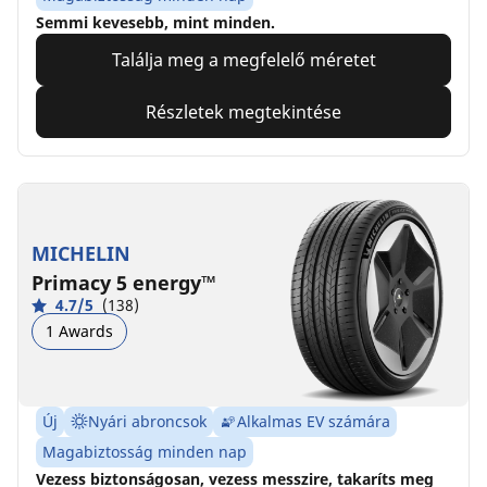
Semmi kevesebb, mint minden.
Találja meg a megfelelő méretet
Részletek megtekintése
MICHELIN
Primacy 5 energy™
4.7/5
(138)
1 Awards
Új
Nyári abroncsok
Alkalmas EV számára
Magabiztosság minden nap
Vezess biztonságosan, vezess messzire, takaríts meg