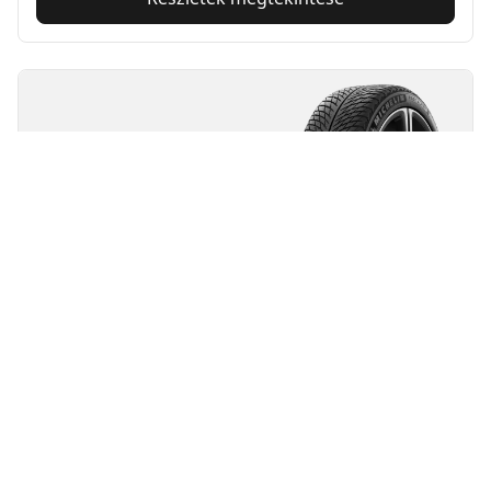
MICHELIN
Pilot Alpin 5
4.7/5
(307)
4 Awards
Téli abroncsok
3PMSF
M+S
Alkalmas EV számára
Teljesítmény
Úttartás zord téli utakon - hosszú távra tervezve.
Találja meg a megfelelő méretet
Részletek megtekintése