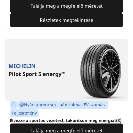
Találja meg a megfelelő méretet
Részletek megtekintése
MICHELIN
Pilot Sport 5 energy™
Új
Nyári abroncsok
Alkalmas EV számára
Teljesítmény
Élvezze a sportos vezetést, takarítson meg energiát(3).
Találja meg a megfelelő méretet