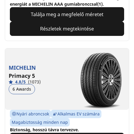
energiát a MICHELIN AAA gumiabronccsal(1).
Találja meg a megfelelő méretet
Részletek megtekintése
MICHELIN
Primacy 5
4.8/5
(1073)
6 Awards
Nyári abroncsok
Alkalmas EV számára
Magabiztosság minden nap
Biztonság, hosszú távra tervezve.