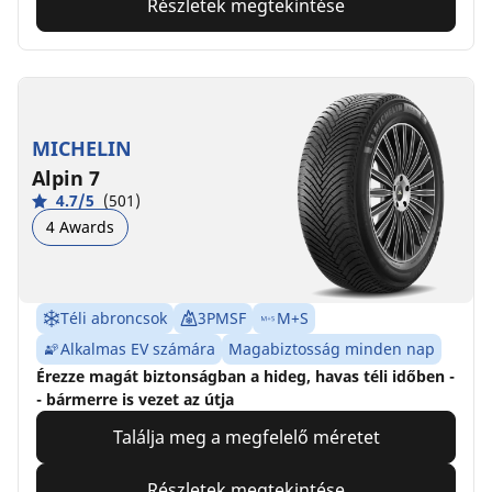
Részletek megtekintése
MICHELIN
Alpin 7
4.7/5
(501)
4 Awards
Téli abroncsok
3PMSF
M+S
Alkalmas EV számára
Magabiztosság minden nap
Érezze magát biztonságban a hideg, havas téli időben -
- bármerre is vezet az útja
Találja meg a megfelelő méretet
Részletek megtekintése