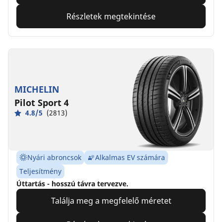
Részletek megtekintése
MICHELIN
Pilot Sport 4
4.8/5
(2813)
Nyári abroncsok
Alkalmas EV számára
Teljesítmény
Úttartás - hosszú távra tervezve.
Találja meg a megfelelő méretet