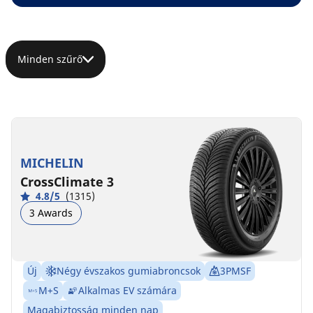
Minden szűrő
MICHELIN
CrossClimate 3
4.8/5
(1315)
3 Awards
Új
Négy évszakos gumiabroncsok
3PMSF
M+S
Alkalmas EV számára
Magabiztosság minden nap