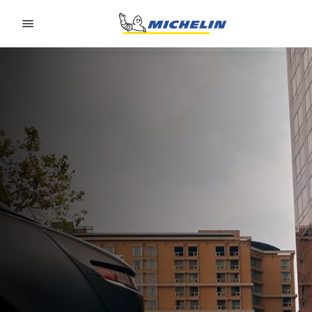
Go to page content
Go to page navigation