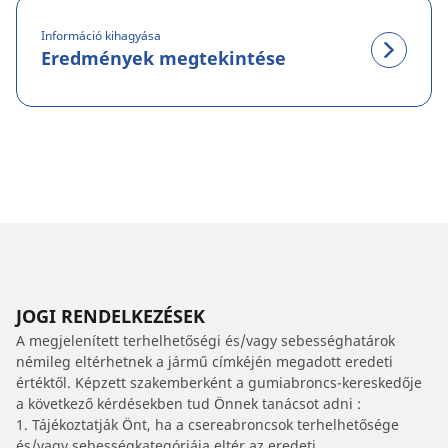
Információ kihagyása
Eredmények megtekintése
JOGI RENDELKEZÉSEK
A megjelenített terhelhetőségi és/vagy sebességhatárok
némileg eltérhetnek a jármű címkéjén megadott eredeti
értéktől. Képzett szakemberként a gumiabroncs-kereskedője
a következő kérdésekben tud Önnek tanácsot adni :
1. Tájékoztatják Önt, ha a csereabroncsok terhelhetősége
és/vagy sebességkategóriája eltér az eredeti