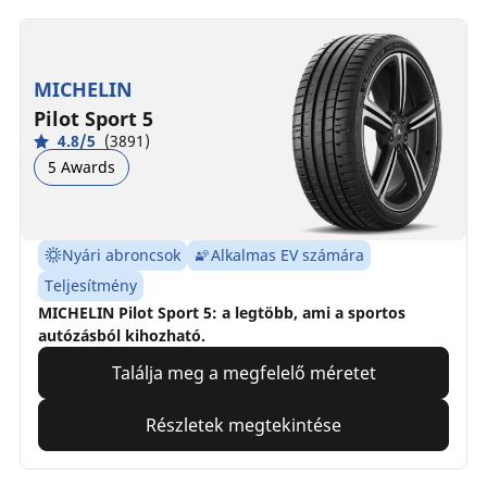
MICHELIN
Pilot Sport 5
4.8/5
(3891)
5 Awards
Nyári abroncsok
Alkalmas EV számára
Teljesítmény
MICHELIN Pilot Sport 5: a legtöbb, ami a sportos
autózásból kihozható.
Találja meg a megfelelő méretet
Részletek megtekintése