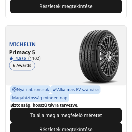
Részletek megtekintése
MICHELIN
Primacy 5
4.8/5
(1102)
6 Awards
Nyári abroncsok
Alkalmas EV számára
Magabiztosság minden nap
Biztonság, hosszú távra tervezve.
Találja meg a megfelelő méretet
Részletek megtekintése