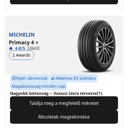
MICHELIN
Primacy 4 +
4.8/5
(2663)
2 Awards
Nyári abroncsok
Alkalmas EV számára
Magabiztosság minden nap
Nagyobb biztonság -- hosszú távra tervezve(1).
Találja meg a megfelelő méretet
Részletek megtekintése