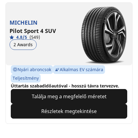
MICHELIN
Pilot Sport 4 SUV
4.8/5
(549)
2 Awards
Nyári abroncsok
Alkalmas EV számára
Teljesítmény
Úttartás szabadidőautóval - hosszú távra tervezve.
Találja meg a megfelelő méretet
Részletek megtekintése