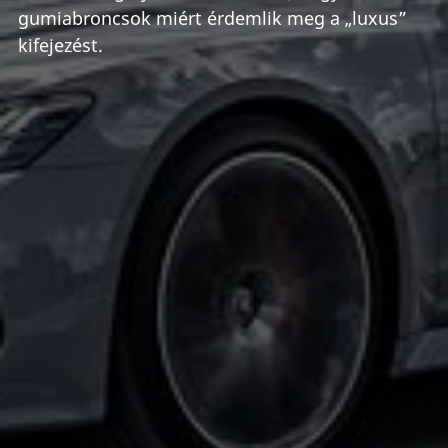
gumiabroncsok miért érdemlik meg a „luxus”
kifejezést.