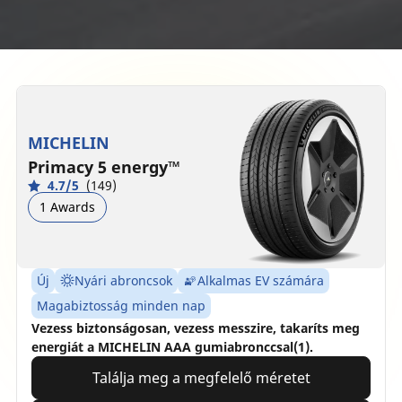
MICHELIN
Primacy 5 energy™
4.7/5
(149)
1 Awards
Új
Nyári abroncsok
Alkalmas EV számára
Magabiztosság minden nap
Vezess biztonságosan, vezess messzire, takaríts meg
energiát a MICHELIN AAA gumiabronccsal(1).
Találja meg a megfelelő méretet