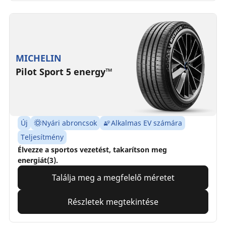
MICHELIN
Pilot Sport 5 energy™
Új
Nyári abroncsok
Alkalmas EV számára
Teljesítmény
Élvezze a sportos vezetést, takarítson meg
energiát(3).
Találja meg a megfelelő méretet
Részletek megtekintése