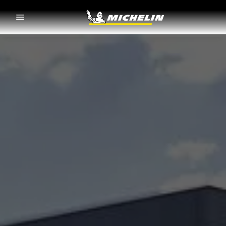
Go to page content
Go to page navigation