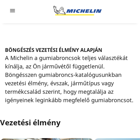
Go to page content
Go to page navigation
BÖNGÉSZÉS VEZETÉSI ÉLMÉNY ALAPJÁN
A Michelin a gumiabroncsok teljes választékát
kínálja, az Ön járművétől függetlenül.
Böngésszen gumiabroncs-katalógusunkban
vezetési élmény, évszak, járműtípus vagy
termékcsalád szerint, hogy megtalálja az
igényeinek leginkább megfelelő gumiabroncsot.
Vezetési élmény