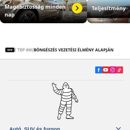
Magabiztosság minden
Teljesítmény
nap
/
TRP 4W
BÖNGÉSZÉS VEZETÉSI ÉLMÉNY ALAPJÁN
Autó, SUV és furgon