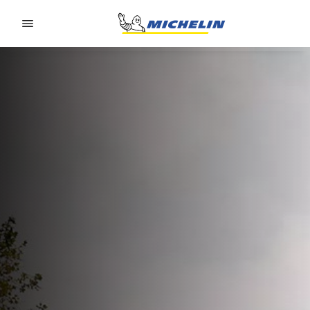
Go to page content
Go to page navigation