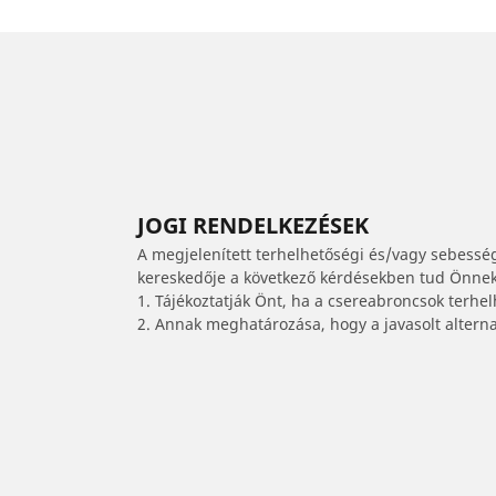
JOGI RENDELKEZÉSEK
A megjelenített terhelhetőségi és/vagy sebessé
kereskedője a következő kérdésekben tud Önnek 
1. Tájékoztatják Önt, ha a csereabroncsok terhe
2. Annak meghatározása, hogy a javasolt alterna