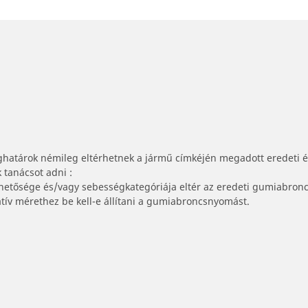
ghatárok némileg eltérhetnek a jármű címkéjén megadott eredeti 
tanácsot adni :
lhetősége és/vagy sebességkategóriája eltér az eredeti gumiabronc
tív mérethez be kell-e állítani a gumiabroncsnyomást.