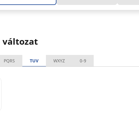
változat
PQRS
TUV
WXYZ
0-9