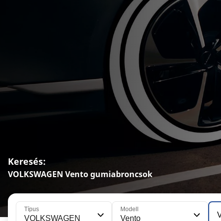
Keresés:
VOLKSWAGEN Vento gumiabroncsok
Típus
Modell
V
VOLKSWAGEN
Vento