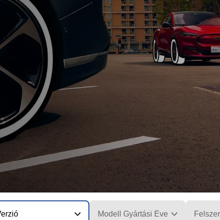
erzió
Modell Gyártási Éve
Felszer