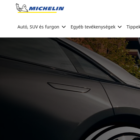
Go to page content
Go to page navigation
Autó, SUV és furgon
Egyéb tevékenységek
Tippek