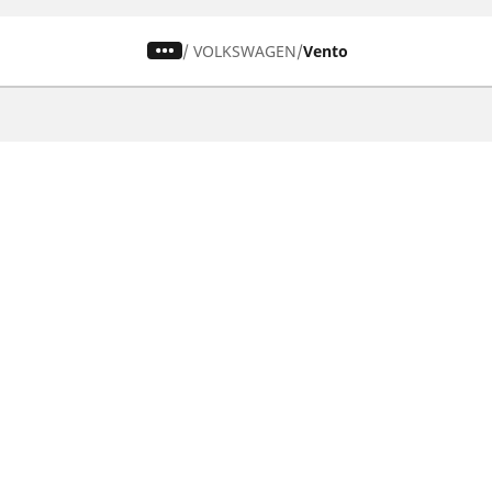
/
VOLKSWAGEN
Vento
Autó, SUV és furgon
Keresse meg a legjobb MICHELIN
gumiabroncsot
Böngészés vezetési élmény alapján
Böngészés évszak alapján
Böngészés autómárkák alapján
Böngészés járműtípus alapján
Böngészés termékcsalád alapján
Összes méret megtekintése
Használati feltételek
Adatvédelmi szabályza