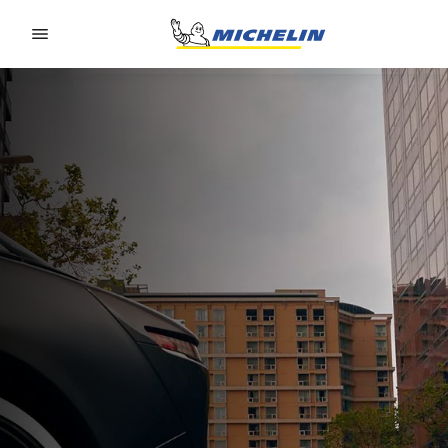
Go to page content
Go to page navigation