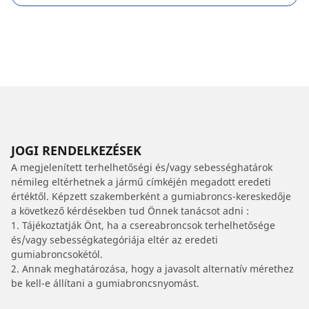
JOGI RENDELKEZÉSEK
A megjelenített terhelhetőségi és/vagy sebességhatárok
némileg eltérhetnek a jármű címkéjén megadott eredeti
értéktől. Képzett szakemberként a gumiabroncs-kereskedője
a következő kérdésekben tud Önnek tanácsot adni :
1. Tájékoztatják Önt, ha a csereabroncsok terhelhetősége
és/vagy sebességkategóriája eltér az eredeti
gumiabroncsokétól.
2. Annak meghatározása, hogy a javasolt alternatív mérethez
be kell-e állítani a gumiabroncsnyomást.