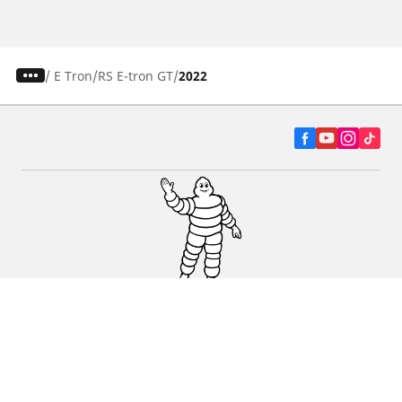
/
E Tron
RS E-tron GT
2022
Autó, SUV és furgon
Kereskedők