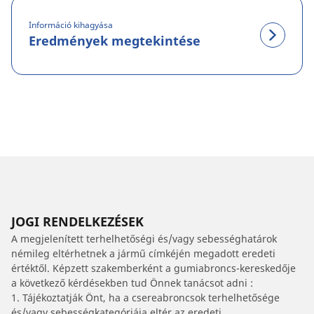
Információ kihagyása
Eredmények megtekintése
JOGI RENDELKEZÉSEK
A megjelenített terhelhetőségi és/vagy sebességhatárok
némileg eltérhetnek a jármű címkéjén megadott eredeti
értéktől. Képzett szakemberként a gumiabroncs-kereskedője
a következő kérdésekben tud Önnek tanácsot adni :
1. Tájékoztatják Önt, ha a csereabroncsok terhelhetősége
és/vagy sebességkategóriája eltér az eredeti