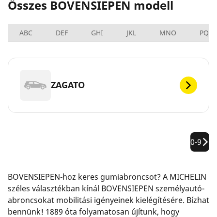
Összes BOVENSIEPEN modell
ABC
DEF
GHI
JKL
MNO
PQRS
ZAGATO
0-9
BOVENSIEPEN-hoz keres gumiabroncsot? A MICHELIN
széles választékban kínál BOVENSIEPEN személyautó-
abroncsokat mobilitási igényeinek kielégítésére. Bízhat
bennünk! 1889 óta folyamatosan újítunk, hogy