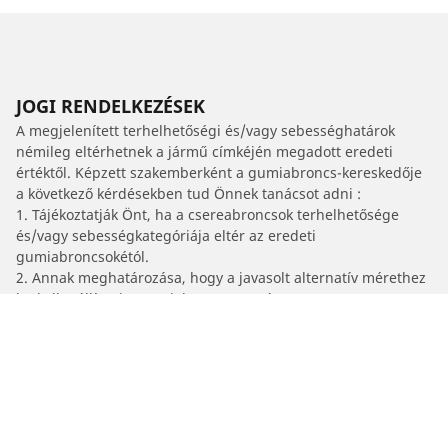
JOGI RENDELKEZÉSEK
A megjelenített terhelhetőségi és/vagy sebességhatárok
némileg eltérhetnek a jármű címkéjén megadott eredeti
értéktől. Képzett szakemberként a gumiabroncs-kereskedője
a következő kérdésekben tud Önnek tanácsot adni :
1. Tájékoztatják Önt, ha a csereabroncsok terhelhetősége
és/vagy sebességkategóriája eltér az eredeti
gumiabroncsokétól.
2. Annak meghatározása, hogy a javasolt alternatív mérethez
be kell-e állítani a gumiabroncsnyomást.
/
Car brands
BOVENSIEPEN