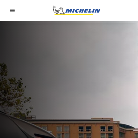
Go to page content
Go to page navigation