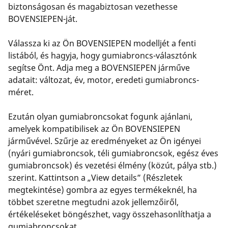
biztonságosan és magabiztosan vezethesse
BOVENSIEPEN-ját.
Válassza ki az Ön BOVENSIEPEN modelljét a fenti
listából, és hagyja, hogy gumiabroncs-választónk
segítse Önt. Adja meg a BOVENSIEPEN járműve
adatait: változat, év, motor, eredeti gumiabroncs-
méret.
Ezután olyan gumiabroncsokat fogunk ajánlani,
amelyek kompatibilisek az Ön BOVENSIEPEN
járművével. Szűrje az eredményeket az Ön igényei
(nyári gumiabroncsok, téli gumiabroncsok, egész éves
gumiabroncsok) és vezetési élmény (közút, pálya stb.)
szerint. Kattintson a „View details” (Részletek
megtekintése) gombra az egyes termékeknél, ha
többet szeretne megtudni azok jellemzőiről,
értékeléseket böngészhet, vagy összehasonlíthatja a
gumiabroncsokat.