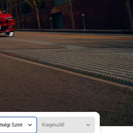
tségi Szint
Kiegészítő