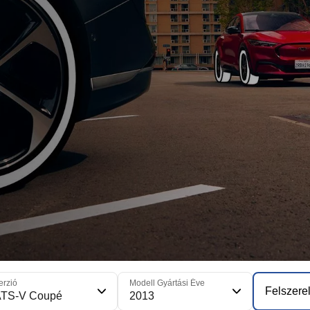
erzió
Modell Gyártási Éve
Felszerel
ATS-V Coupé
2013