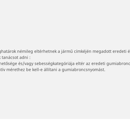
ghatárok némileg eltérhetnek a jármű címkéjén megadott eredeti 
tanácsot adni :
lhetősége és/vagy sebességkategóriája eltér az eredeti gumiabronc
tív mérethez be kell-e állítani a gumiabroncsnyomást.