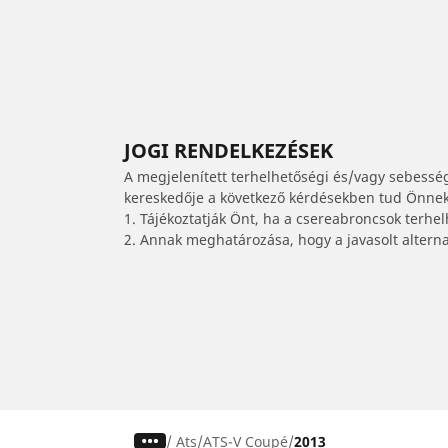
JOGI RENDELKEZÉSEK
A megjelenített terhelhetőségi és/vagy sebessé
kereskedője a következő kérdésekben tud Önnek 
1. Tájékoztatják Önt, ha a csereabroncsok terhe
2. Annak meghatározása, hogy a javasolt alterna
/
Ats
ATS-V Coupé
2013