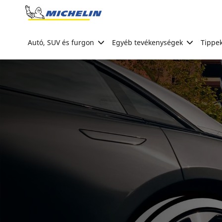
Go to page content
Go to page navigation
Autó, SUV és furgon
Egyéb tevékenységek
Tippek