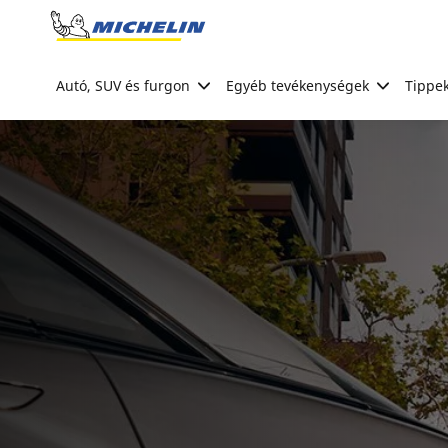
Go to page content
Go to page navigation
Autó, SUV és furgon
Egyéb tevékenységek
Tippek