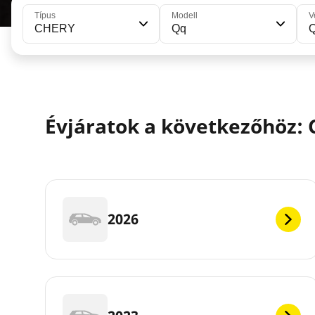
Típus
Modell
V
CHERY
Qq
Évjáratok a következőhöz:
2026