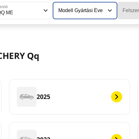
erzió
Modell Gyártási Éve
Felszer
QQ ME
 CHERY Qq
2025