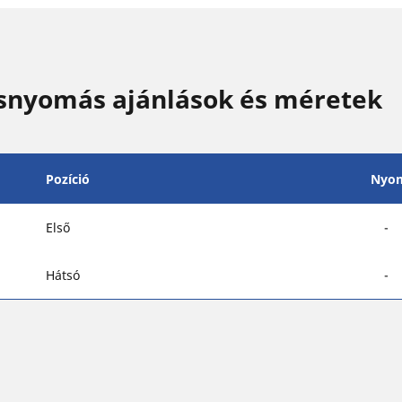
nyomás ajánlások és méretek
Pozíció
Nyo
Első
-
Hátsó
-