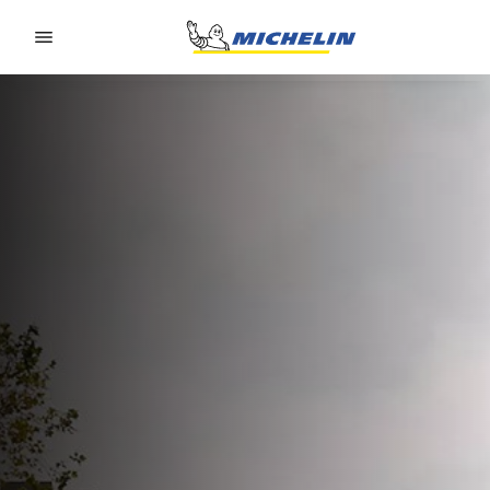
Go to page content
Go to page navigation