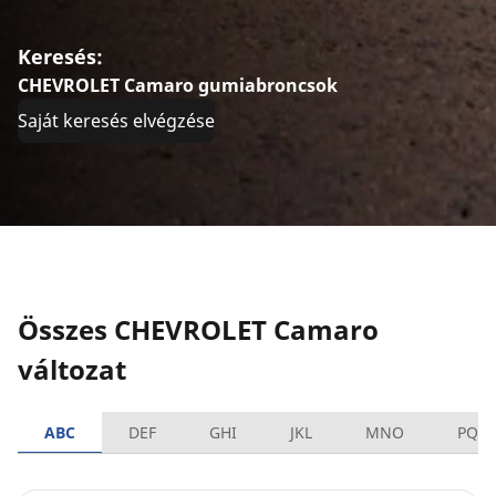
Keresés:
CHEVROLET Camaro gumiabroncsok
Saját keresés elvégzése
Összes CHEVROLET Camaro
változat
ABC
DEF
GHI
JKL
MNO
PQR