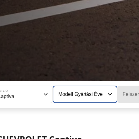
erzió
Modell Gyártási Éve
Felszer
aptiva
 CHEVROLET Captiva