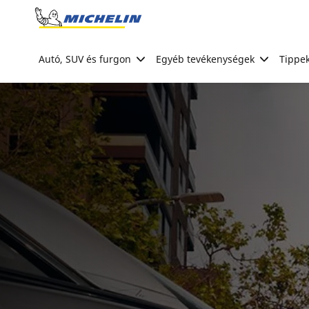
Go to page content
Go to page navigation
Autó, SUV és furgon
Egyéb tevékenységek
Tippek