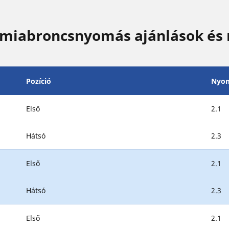
miabroncsnyomás ajánlások és
Pozíció
Nyo
Első
2.1
Hátsó
2.3
Első
2.1
Hátsó
2.3
Első
2.1