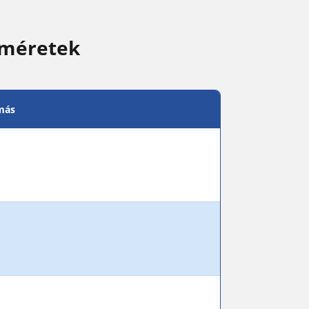
 méretek
más