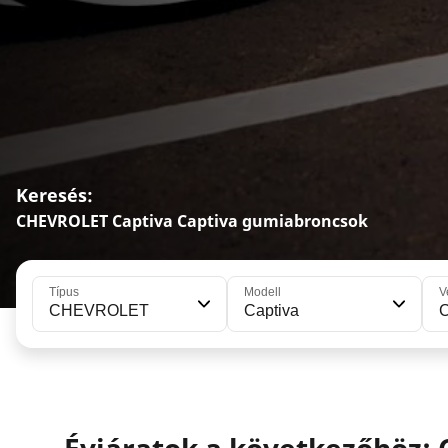
Keresés:
CHEVROLET Captiva Captiva gumiabroncsok
Típus
Modell
V
CHEVROLET
Captiva
C
Évjáratok a következőhöz: