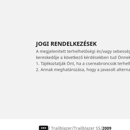
JOGI RENDELKEZÉSEK
A megjelenített terhelhetőségi és/vagy sebessé
kereskedője a következő kérdésekben tud Önnek 
1. Tájékoztatják Önt, ha a csereabroncsok terhe
2. Annak meghatározása, hogy a javasolt alterna
/
Trailblazer
Trailblazer SS
2009