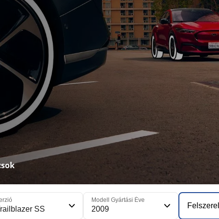
csok
erzió
Modell Gyártási Éve
Felszerel
railblazer SS
2009