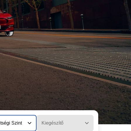
tségi Szint
Kiegészítő