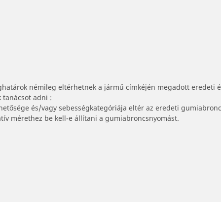
ghatárok némileg eltérhetnek a jármű címkéjén megadott eredeti 
tanácsot adni :
lhetősége és/vagy sebességkategóriája eltér az eredeti gumiabronc
tív mérethez be kell-e állítani a gumiabroncsnyomást.