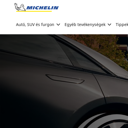
Go to page content
Go to page navigation
Autó, SUV és furgon
Egyéb tevékenységek
Tippek