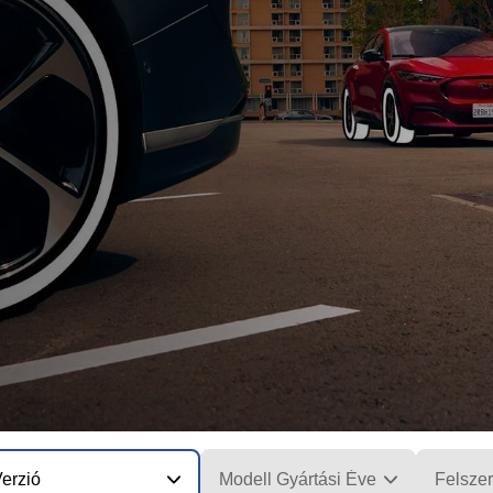
erzió
Modell Gyártási Éve
Felszer