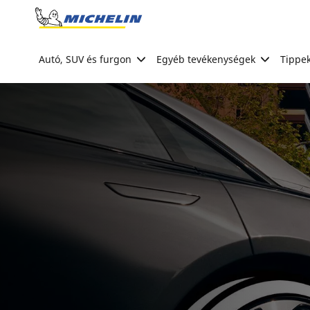
Go to page content
Go to page navigation
Autó, SUV és furgon
Egyéb tevékenységek
Tippek