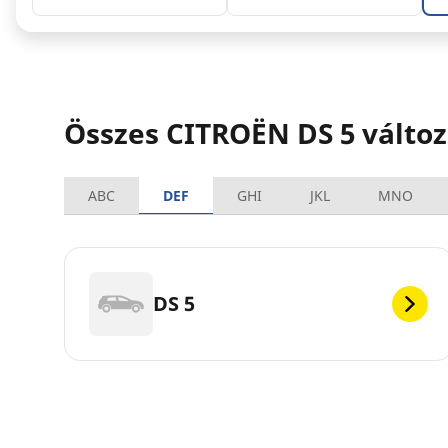
Összes CITROËN DS 5 változ
ABC
DEF
GHI
JKL
MNO
DS 5