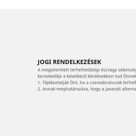
JOGI RENDELKEZÉSEK
A megjelenített terhelhetőségi és/vagy sebessé
kereskedője a következő kérdésekben tud Önnek 
1. Tájékoztatják Önt, ha a csereabroncsok terhe
2. Annak meghatározása, hogy a javasolt alterna