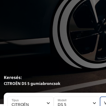
Keresés:
CITROËN DS 5 gumiabroncsok
Típus
Modell
V
CITROËN
DS 5