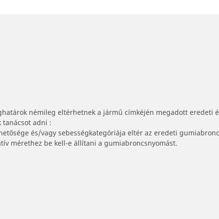
ghatárok némileg eltérhetnek a jármű címkéjén megadott eredeti 
tanácsot adni :
lhetősége és/vagy sebességkategóriája eltér az eredeti gumiabronc
tív mérethez be kell-e állítani a gumiabroncsnyomást.