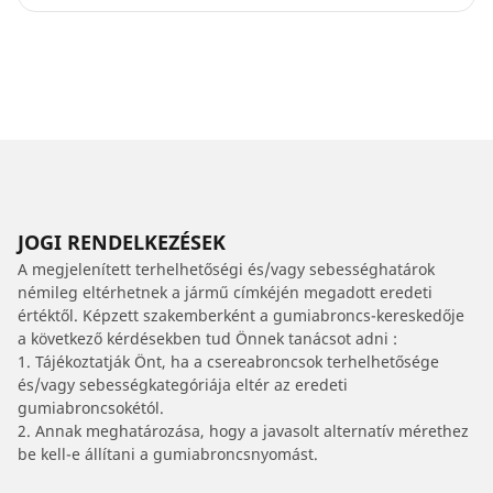
JOGI RENDELKEZÉSEK
A megjelenített terhelhetőségi és/vagy sebességhatárok
némileg eltérhetnek a jármű címkéjén megadott eredeti
értéktől. Képzett szakemberként a gumiabroncs-kereskedője
a következő kérdésekben tud Önnek tanácsot adni :
1. Tájékoztatják Önt, ha a csereabroncsok terhelhetősége
és/vagy sebességkategóriája eltér az eredeti
gumiabroncsokétól.
2. Annak meghatározása, hogy a javasolt alternatív mérethez
be kell-e állítani a gumiabroncsnyomást.