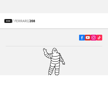
/
FERRARI
208
Autó, SUV és furgon
Kereskedők