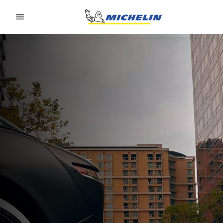
Go to page content
Go to page navigation