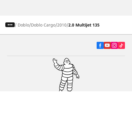
/
Doblo
Doblo Cargo
2010
2.0 Multijet 135
Autó, SUV és furgon
Kereskedők