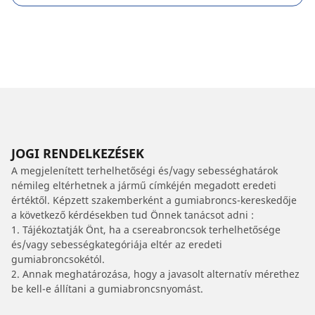
JOGI RENDELKEZÉSEK
A megjelenített terhelhetőségi és/vagy sebességhatárok
némileg eltérhetnek a jármű címkéjén megadott eredeti
értéktől. Képzett szakemberként a gumiabroncs-kereskedője
a következő kérdésekben tud Önnek tanácsot adni :
1. Tájékoztatják Önt, ha a csereabroncsok terhelhetősége
és/vagy sebességkategóriája eltér az eredeti
gumiabroncsokétól.
2. Annak meghatározása, hogy a javasolt alternatív mérethez
be kell-e állítani a gumiabroncsnyomást.