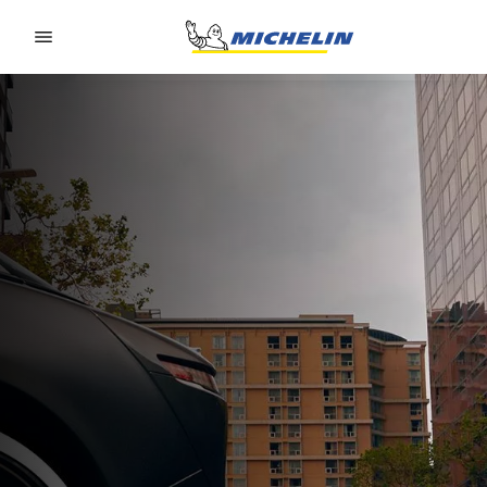
Go to page content
Go to page navigation