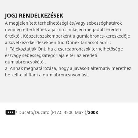
JOGI RENDELKEZÉSEK
A megjelenített terhelhetőségi és/vagy sebességhatárok
némileg eltérhetnek a jármű címkéjén megadott eredeti
értéktől. Képzett szakemberként a gumiabroncs-kereskedője
a következő kérdésekben tud Önnek tanácsot adni :
1. Tájékoztatják Önt, ha a csereabroncsok terhelhetősége
és/vagy sebességkategóriája eltér az eredeti
gumiabroncsokétól.
2. Annak meghatározása, hogy a javasolt alternatív mérethez
be kell-e állítani a gumiabroncsnyomást.
/
Ducato
Ducato (PTAC 3500 Maxi)
2008