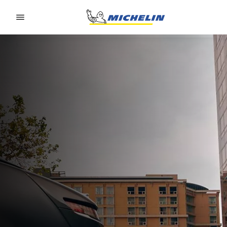
Go to page content
Go to page navigation