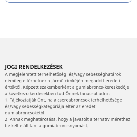
JOGI RENDELKEZÉSEK
A megjelenített terhelhetőségi és/vagy sebességhatárok
némileg eltérhetnek a jármű címkéjén megadott eredeti
értéktől. Képzett szakemberként a gumiabroncs-kereskedője
a következő kérdésekben tud Önnek tanácsot adni :
1. Tájékoztatják Önt, ha a csereabroncsok terhelhetősége
és/vagy sebességkategóriája eltér az eredeti
gumiabroncsokétól.
2. Annak meghatározása, hogy a javasolt alternatív mérethez
be kell-e állítani a gumiabroncsnyomást.