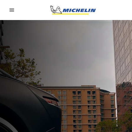
Go to page content
Go to page navigation