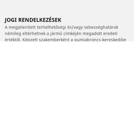
JOGI RENDELKEZÉSEK
A megjelenített terhelhetőségi és/vagy sebességhatárok
némileg eltérhetnek a jármű címkéjén megadott eredeti
értéktől. Képzett szakemberként a gumiabroncs-kereskedője
a következő kérdésekben tud Önnek tanácsot adni :
1. Tájékoztatják Önt, ha a csereabroncsok terhelhetősége
és/vagy sebességkategóriája eltér az eredeti
gumiabroncsokétól.
2. Annak meghatározása, hogy a javasolt alternatív mérethez
be kell-e állítani a gumiabroncsnyomást.
/
FORD
Ranger