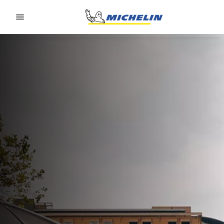
Go to page content
Go to page navigation