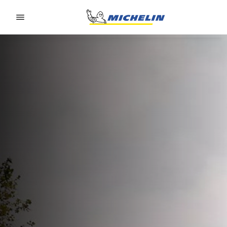
Go to page content
Go to page navigation