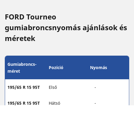
FORD Tourneo
gumiabroncsnyomás ajánlások és
méretek
Gumiabroncs-
Pozíció
Nyomás
méret
195/65 R 15 95T
Első
-
195/65 R 15 95T
Hátsó
-