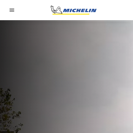
Go to page content
Go to page navigation