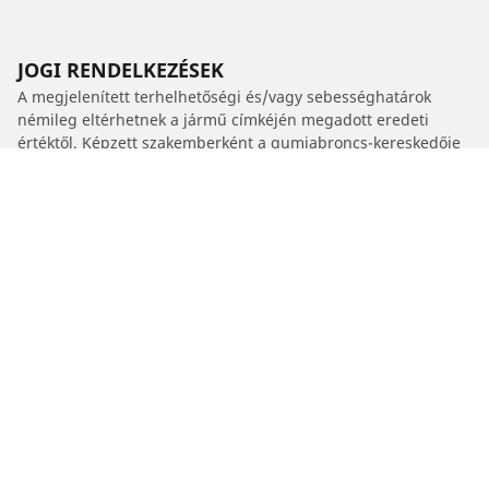
JOGI RENDELKEZÉSEK
A megjelenített terhelhetőségi és/vagy sebességhatárok
némileg eltérhetnek a jármű címkéjén megadott eredeti
értéktől. Képzett szakemberként a gumiabroncs-kereskedője
a következő kérdésekben tud Önnek tanácsot adni :
1. Tájékoztatják Önt, ha a csereabroncsok terhelhetősége
és/vagy sebességkategóriája eltér az eredeti
gumiabroncsokétól.
2. Annak meghatározása, hogy a javasolt alternatív mérethez
be kell-e állítani a gumiabroncsnyomást.
/
Santa Fe
Santa Fe IV 2WD
2019