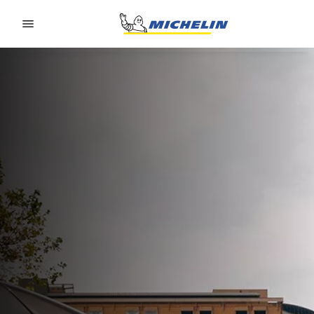
Go to page content
Go to page navigation