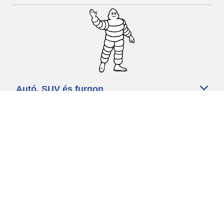
Autó, SUV és furgon
Kereskedők
Segítség és támogatás
Használati feltételek
Adatvédelmi szabályzat
Minősített szakszerviz
michelin.com