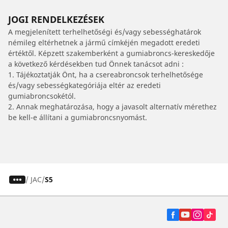
JOGI RENDELKEZÉSEK
A megjelenített terhelhetőségi és/vagy sebességhatárok
némileg eltérhetnek a jármű címkéjén megadott eredeti
értéktől. Képzett szakemberként a gumiabroncs-kereskedője
a következő kérdésekben tud Önnek tanácsot adni :
1. Tájékoztatják Önt, ha a csereabroncsok terhelhetősége
és/vagy sebességkategóriája eltér az eredeti
gumiabroncsokétól.
2. Annak meghatározása, hogy a javasolt alternatív mérethez
be kell-e állítani a gumiabroncsnyomást.
/
JAC
S5