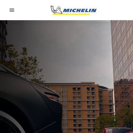
Go to page content
Go to page navigation