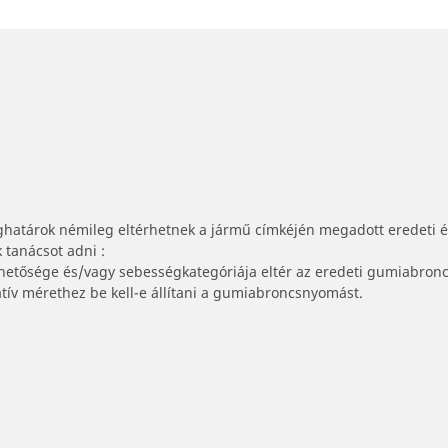
ghatárok némileg eltérhetnek a jármű címkéjén megadott eredeti 
tanácsot adni :
lhetősége és/vagy sebességkategóriája eltér az eredeti gumiabronc
tív mérethez be kell-e állítani a gumiabroncsnyomást.