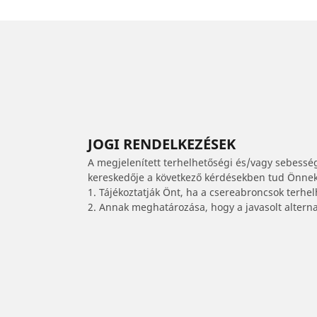
JOGI RENDELKEZÉSEK
A megjelenített terhelhetőségi és/vagy sebessé
kereskedője a következő kérdésekben tud Önnek 
1. Tájékoztatják Önt, ha a csereabroncsok terhe
2. Annak meghatározása, hogy a javasolt alterna