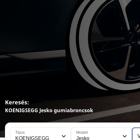
Keresés:
KOENIGSEGG Jesko gumiabroncsok
Típus
Modell
V
KOENIGSEGG
Jesko