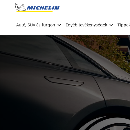
Go to page content
Go to page navigation
Autó, SUV és furgon
Egyéb tevékenységek
Tippek