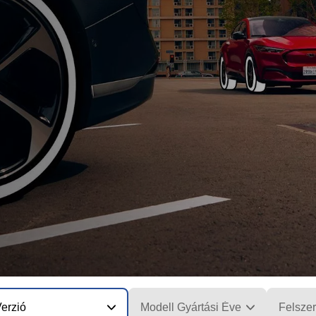
erzió
Modell Gyártási Éve
Felszer