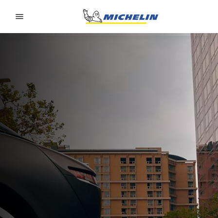
Go to page content
Go to page navigation