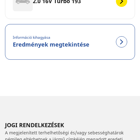
2.0 16V Turbo 193
Információ kihagyása
Eredmények megtekintése
JOGI RENDELKEZÉSEK
A megjelenített terhelhetőségi és/vagy sebességhatárok
némileg eltérhetnek a jármű címkéjén megadott eredeti